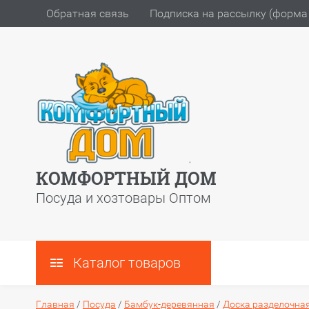
Обратная связь
Подписка на рассылку (форма 
КОМФОРТНЫЙ ДОМ
Посуда и хозтовары Оптом
Каталог товаров
Главная
/
Посуда
/
Бамбук-деревянная
/
Доска разделочна